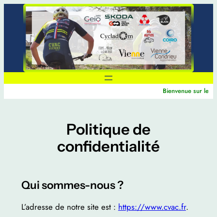
Aller
au
contenu
Bienvenue sur le sit
Politique de
confidentialité
Qui sommes-nous ?
L’adresse de notre site est :
https://www.cvac.fr
.