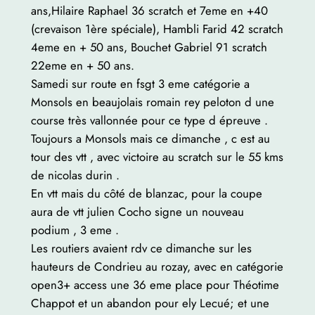
ans,Hilaire Raphael 36 scratch et 7eme en +40
(crevaison 1ère spéciale), Hambli Farid 42 scratch
4eme en + 50 ans, Bouchet Gabriel 91 scratch
22eme en + 50 ans.
Samedi sur route en fsgt 3 eme catégorie a
Monsols en beaujolais romain rey peloton d une
course très vallonnée pour ce type d épreuve .
Toujours a Monsols mais ce dimanche , c est au
tour des vtt , avec victoire au scratch sur le 55 kms
de nicolas durin .
En vtt mais du côté de blanzac, pour la coupe
aura de vtt julien Cocho signe un nouveau
podium , 3 eme .
Les routiers avaient rdv ce dimanche sur les
hauteurs de Condrieu au rozay, avec en catégorie
open3+ access une 36 eme place pour Théotime
Chappot et un abandon pour ely Lecué; et une