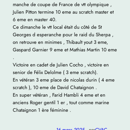
manche de coupe de France de vtt olympique ,
Julien Pitton termine 10 eme au scratch master et
6 eme en master 40.
Ce dimanche le vtt local était du côté de St
Georges d esperanche pour le raid du Sherpa ,
on retrouve en minimes , Thibault yout 3 eme,
Gaspard Garnier 9 eme et Mathias Martin 10 eme
.
Victoire en cadet de Julien Cocho , victoire en
senior de Félix Delolme ( 3 eme scratch).
En vétéran 3 eme place de nicolas durin ( 4 eme
scratch ), 10 eme de David Chataignon .
En super vétéran , Farid Hambli 4 eme et en
anciens Roger gentil 1 er , tout comme marine
Chataignon 1 ère féminine .
16 mars 2025
—
CVAC
par