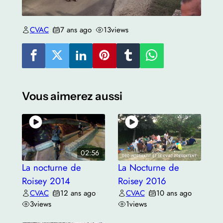
CVAC
7 ans ago
13
views
•
•
Vous aimerez aussi
02:56
La nocturne de
La Nocturne de
Roisey 2014
Roisey 2016
CVAC
12 ans ago
CVAC
10 ans ago
•
•
•
•
3
views
1
views