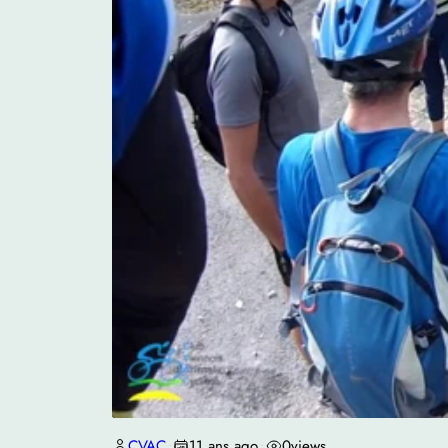
CVAC
11 ans ago
0
views
•
•