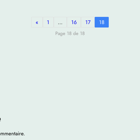
«
1
…
16
17
18
Page 18 de 18
e
ommentaire.