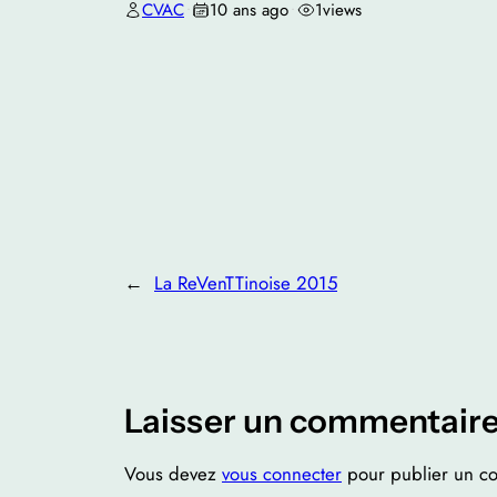
CVAC
10 ans ago
1
views
•
•
←
La ReVenTTinoise 2015
Laisser un commentair
Vous devez
vous connecter
pour publier un c